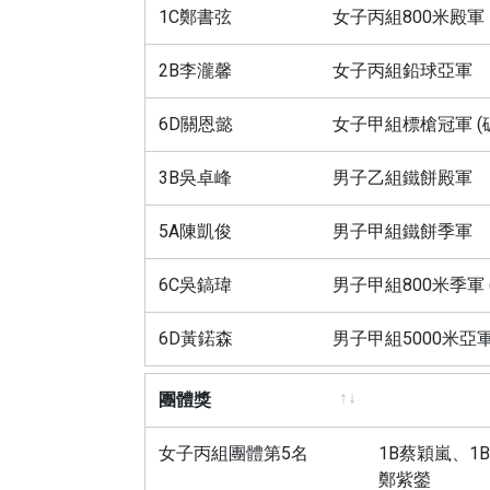
個人獎
1C鄭書弦
女子丙組800米殿軍
2B李瀧馨
女子丙組鉛球亞軍
6D關恩懿
女子甲組標槍冠軍 (
3B吳卓峰
男子乙組鐵餅殿軍
5A陳凱俊
男子甲組鐵餅季軍
6C吳鎬瑋
男子甲組800米季軍 
6D黃鍩森
男子甲組5000米亞
團體獎
團體獎
女子丙組團體第5名
1B蔡穎嵐、1
鄭紫鎣