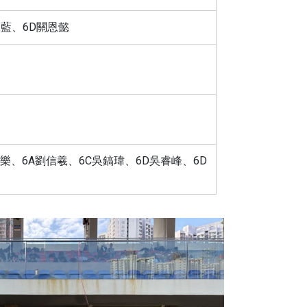
泳藍、6D關恩懿
樂、6A劉信羲、6C吳鎬瑋、6D吳睿峰、6D