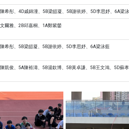
B陳希彤、4D戚錦潼、5B梁皚凝、5B謝依婷、5D李思妤、6A梁
A文爾雅、2B邱嘉桐、1A鄭紫鎣
B陳希彤、5B梁皚凝、5B謝依婷、5D李思妤、6A梁泳藍
A陳凱俊、5A陳裕濤、5B湯欽博、5B黃卓謙、5B王文鴻、5D蘇孝