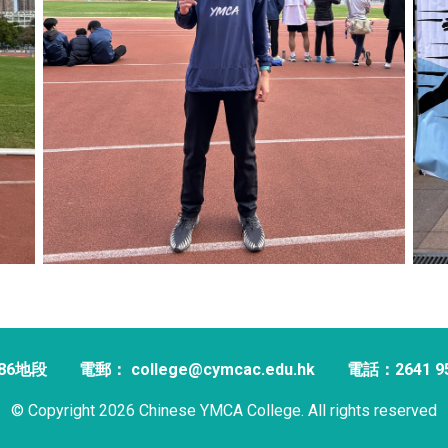
86地段
電郵： college@cymcac.edu.hk
電話：2641 9
© Copyright 2026 Chinese YMCA College. All rights reserved