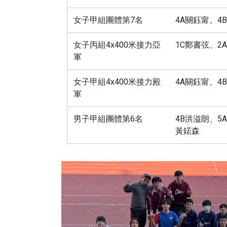
女子甲組團體第7名
4A關鈺甯、4
女子丙組4x400米接力亞
1C鄭書弦、2
軍
女子甲組4x400米接力殿
4A關鈺甯、4
軍
男子甲組團體第6名
4B洪溢朗、5
黃鍩森