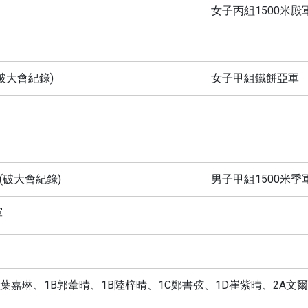
女子丙組1500米殿
破大會紀錄)
女子甲組鐵餅亞軍
(破大會紀錄)
男子甲組1500米季軍
軍
B葉嘉琳、1B郭葦晴、1B陸梓晴、1C鄭書弦、1D崔紫晴、2A文爾