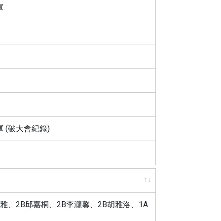
軍
 (破大會紀錄)
雅、2B邱嘉桐、2B李瀧馨、2B胡雅洛、1A