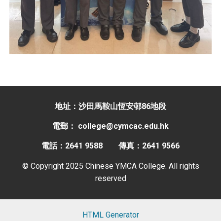
地址：沙田馬鞍山恆安邨86地段
電郵： college@cymcac.edu.hk
電話：2641 9588
傳真：2641 9566
© Copyright 2025 Chinese YMCA College. All rights
reserved
HTML Generator