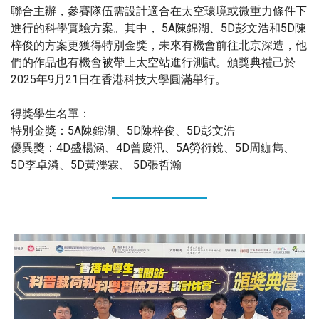
聯合主辦，參賽隊伍需設計適合在太空環境或微重力條件下
進行的科學實驗方案。其中， 5A陳錦湖、5D彭文浩和5D陳
梓俊的方案更獲得特別金獎，未來有機會前往北京深造，他
們的作品也有機會被帶上太空站進行測試。頒獎典禮己於
2025年9月21日在香港科技大學圓滿舉行。
得獎學生名單：
特別金獎：5A陳錦湖、5D陳梓俊、5D彭文浩
優異獎：4D盛楊涵、4D曾慶汛、5A勞衍銳、5D周鉫雋、
5D李卓潾、5D黃濼霖、 5D張哲瀚