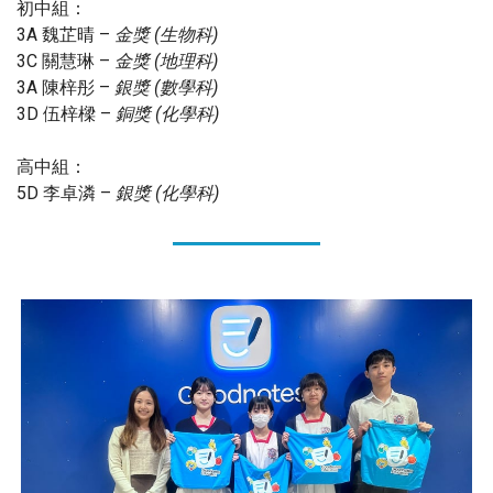
初中組：
3A 魏芷晴 –
金獎 (生物科)
3C 關慧琳 –
金獎 (地理科)
3A 陳梓彤 –
銀獎 (數學科)
3D 伍梓樑 –
銅獎 (化學科)
高中組：
5D 李卓潾 –
銀獎 (化學科)