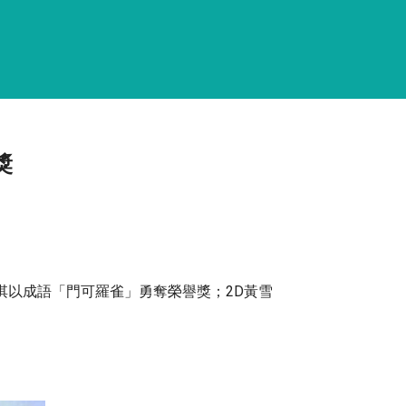
獎
鈺淇以成語「門可羅雀」勇奪榮譽獎；2D黃雪