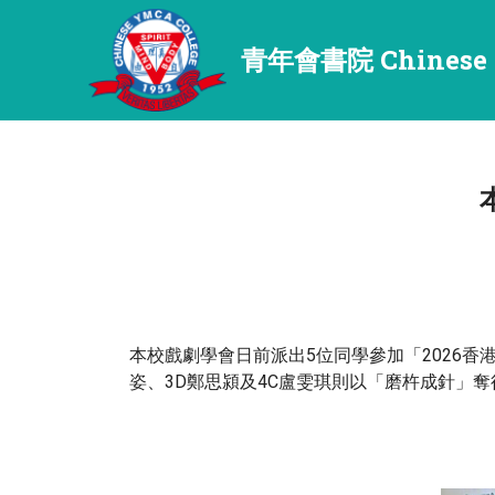
青年會書院 Chinese 
本校戲劇學會日前派出5位同學參加「2026香
姿、3D鄭思潁及4C盧雯琪則以「磨杵成針」