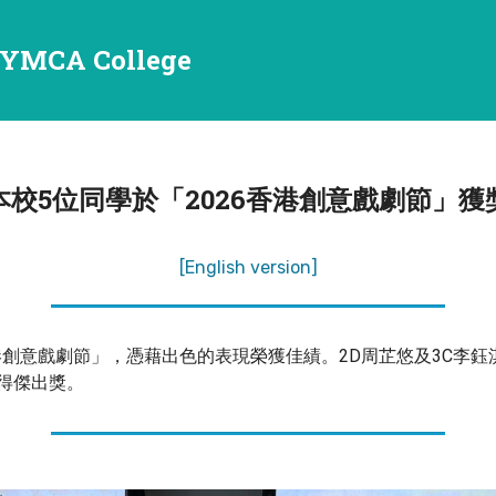
YMCA College
本校5位同學於「2026香港創意戲劇節」獲
[English version]
港創意戲劇節」，憑藉出色的表現榮獲佳績。2D周芷悠及3C李
奪得傑出獎。