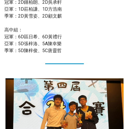
冠軍：2D鍾柏朗、2D吳承軒
亞軍：1D莊柏謙、1D方浩南
季軍：2D黃雪姿、2D顧文麒
高中組：
冠軍：6D區日希、6D黃禮行
亞軍：5D張梓洛、5A陳幸樂
季軍：5D陳梓俊、5C唐靈哲