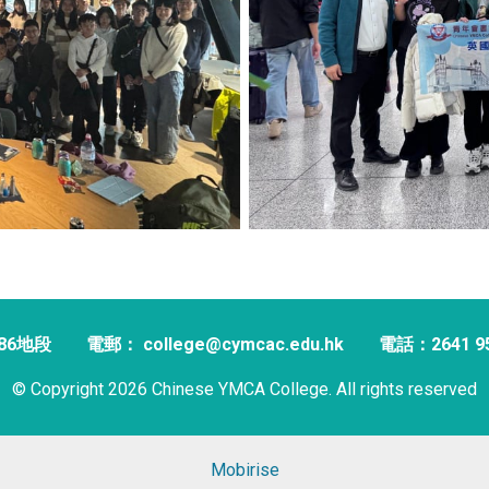
86地段
電郵： college@cymcac.edu.hk
電話：2641 9
© Copyright 2026 Chinese YMCA College. All rights reserved
Mobirise