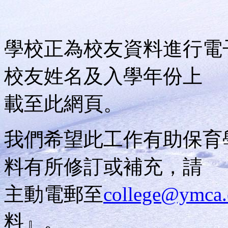
學校正為校友資料進行電
校友姓名及入學年份上
載至此網頁。
我們希望此工作有助保育
料有所修訂或補充，請
主動電郵至
college@ymca.
料』。