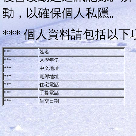
動，以確保個人私隱。
*** 個人資料請包括以下
***
姓名
***
入學年份
***
中文地址
***
電郵地址
***
住宅電話
***
手提電話
***
呈交日期